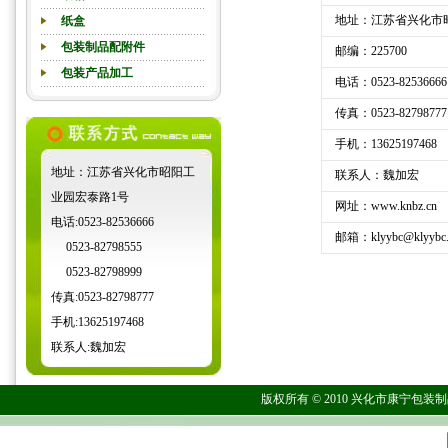
地址：江苏省兴化市昭
纸盒
包装制品配附件
邮编：225700
包装产品加工
电话：
0523-82536666
传真：
0523-82798777
手机：13625197468
地址：江苏省兴化市昭阳工
联系人：魏加宏
业园宏泰路1号
网址：www.knbz.cn
电话:0523-
82536666
邮箱：klyybc@klyybc.
0523-
82798555
0523-
82798999
传真:0523-
82798777
手机:13625197468
联系人:魏加宏
版权所有 © 2010 兴化市康宁包